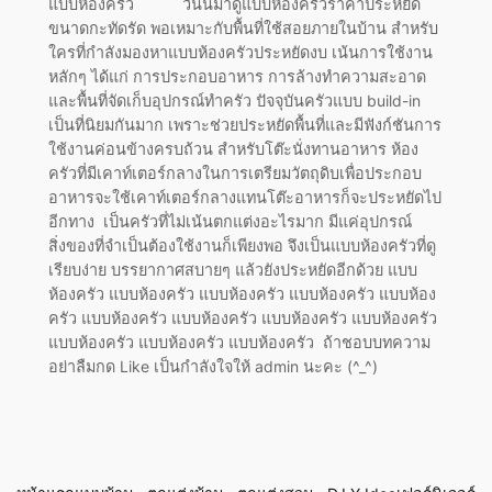
แบบห้องครัว วันนี้มาดูแบบห้องครัวราคาประหยัด
ขนาดกะทัดรัด พอเหมาะกับพื้นที่ใช้สอยภายในบ้าน สำหรับ
ใครที่กำลังมองหาแบบห้องครัวประหยัดงบ เน้นการใช้งาน
หลักๆ ได้แก่ การประกอบอาหาร การล้างทำความสะอาด
และพื้นที่จัดเก็บอุปกรณ์ทำครัว ปัจจุบันครัวแบบ build-in
เป็นที่นิยมกันมาก เพราะช่วยประหยัดพื้นที่และมีฟังก์ชันการ
ใช้งานค่อนข้างครบถ้วน สำหรับโต๊ะนั่งทานอาหาร ห้อง
ครัวที่มีเคาท์เตอร์กลางในการเตรียมวัตถุดิบเพื่อประกอบ
อาหารจะใช้เคาท์เตอร์กลางแทนโต๊ะอาหารก็จะประหยัดไป
อีกทาง เป็นครัวที่ไม่เน้นตกแต่งอะไรมาก มีแค่อุปกรณ์
สิ่งของที่จำเป็นต้องใช้งานก็เพียงพอ จึงเป็นแบบห้องครัวที่ดู
เรียบง่าย บรรยากาศสบายๆ แล้วยังประหยัดอีกด้วย แบบ
ห้องครัว แบบห้องครัว แบบห้องครัว แบบห้องครัว แบบห้อง
ครัว แบบห้องครัว แบบห้องครัว แบบห้องครัว แบบห้องครัว
แบบห้องครัว แบบห้องครัว แบบห้องครัว ถ้าชอบบทความ
อย่าลืมกด Like เป็นกำลังใจให้ admin นะคะ (^_^)