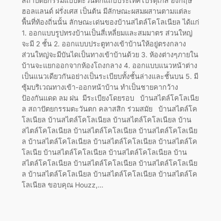
สถาปัตยกรรมแบบตะวันตกแถบประเทศโปรตุเกส อังกฤษ
ฮอลแลนด์ ฝรั่งเศส เป็นต้น มีลักษณะผสมผสานตามแต่ละ
พื้นที่ท้องถิ่นนั้น ลักษณะเด่นของบ้านสไตล์โคโลเนียล ได้แก่
1. ออกแบบรูปทรงบ้านเป็นสี่เหลี่ยมและสมมาตร ส่วนใหญ่
จะมี 2 ชั้น 2. ออกแบบประตูทางเข้าบ้านให้อยู่ตรงกลาง
ส่วนใหญ่จะมีบันไดเป็นทางเข้าบ้านด้วย 3. ห้องต่างๆภายใน
บ้านจะแยกออกจากห้องโถงกลาง 4. ออกแบบแนวหน้าต่าง
เป็นแนวเดียวกันอย่างเป็นระเบียบทั้งชั้นล่างและชั้นบน 5. มี
ซุ้มบริเวณทางเข้า-ออกหน้าบ้าน ทำเป็นชายคากว้าง
ป้องกันแดด ลม ฝน มีระเบียงโดยรอบ บ้านสไตล์โคโลเนีย
ล สถาปัตยกรรมตะวันตก คลาสสิก ร่วมสมัย บ้านสไตล์โค
โลเนียล บ้านสไตล์โคโลเนียล บ้านสไตล์โคโลเนียล บ้าน
สไตล์โคโลเนียล บ้านสไตล์โคโลเนียล บ้านสไตล์โคโลเนีย
ล บ้านสไตล์โคโลเนียล บ้านสไตล์โคโลเนียล บ้านสไตล์โค
โลเนีย บ้านสไตล์โคโลเนียล บ้านสไตล์โคโลเนียล บ้าน
สไตล์โคโลเนียล บ้านสไตล์โคโลเนียล บ้านสไตล์โคโลเนีย
ล บ้านสไตล์โคโลเนียล บ้านสไตล์โคโลเนียล บ้านสไตล์โค
โลเนียล ขอบคุณ Houzz,…