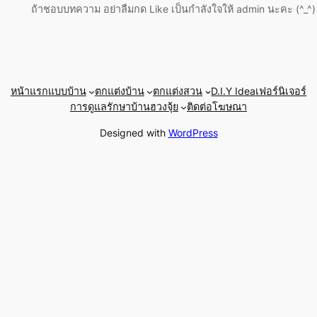
ถ้าชอบบทความ อย่าลืมกด Like เป็นกำลังใจให้ admin นะคะ (^_^)
หน้าแรก
แบบบ้าน
ตกแต่งบ้าน
ตกแต่งสวน
D.I.Y Idea
เฟอร์นิเจอร์
การดูแลรักษาบ้าน
ฮวงจุ้ย
ติดต่อโฆษณา
Designed with
WordPress