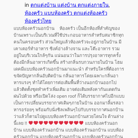
in
ตกแต่งบ้าน แต่งบ้าน ตกแต่งภายใน
, 
ห้องครัว แบบห้องครัว ตกแต่งห้องครัว
ห้องครัวไทย
แบบห้องครัวนอกบ้าน ห้องครัว เป็นอีกห้องที่สำคัญของ
บ้านเพราะเป็นบริเวณที่ใช้ประกอบอาหารสำหรับสมาชิกทุก
คนในครอบครัว ส่วนใหญแล้วห้องครัวจะอยู่ภายในบ้าน มี
เคาเตอร์ทำอาหาร ซิงค์อ่างล้างจาน และโต๊ะอาหาร รวม
อยู่ในบริเวณใกล้ๆกัน แน่นอนว่าในการปรุงอาหารทุกครั้ง
ต้องมีกลิ่นอาหารเกิดขึ้น สร้างกลิ่นรบกวนภายในบ้าน โฮม
เดคมีแบบห้องครัวนอกบ้านมาแนะนำ สำหรับใครที่ต้องการ
ขจัดปัญหากลิ่นอับติดบ้าน กลิ่นอาหารโดยเฉพาะกลิ่นอา
หารแรงๆ ทำได้โดยการต่อเติมพื้นที่ว่างนอกบ้านออกไป
แล้วติดตั้งชุดทำครัวเพิ่มเติม อาจต่อเติมหลังคากันแดดกัน
ฝนไปด้วย หรือเปิดโล่ง open roof ก็ได้บรรยากาศไปอีกแบบ
เป็นการเปลี่ยนบรรยากาศเดิมๆภายในบ้าน ออกมาลิ้มรสอา
หารอร่อยๆ พร้อมกับนั่งชิลเพลินๆไปกับบรรยากาศนอกบ้าน
ว่าแล้วก็ตามไปดูแบบห้องครัวนอกบ้านสวยโดนใจ ด้านล่าง
นี้เลย !!
แบบห้องครัวนอก
บ้าน แบบห้องครัวนอกบ้าน แบบห้องครัวนอกบ้าน แบบห้อง
ครัวนอกบ้าน แบบห้องครัวนอกบ้าน แบบห้องครัวนอกบ้าน