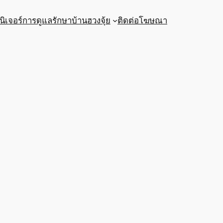
นิเจอร์
การดูแลรักษาบ้าน
ฮวงจุ้ย
ติดต่อโฆษณา