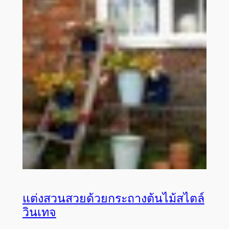
แต่งสวนสวยด้วยกระถางต้นไม้สไตล์
วินเทจ