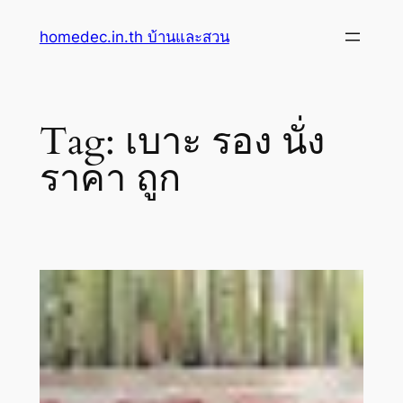
Skip
homedec.in.th บ้านและสวน
to
content
Tag:
เบาะ รอง นั่ง
ราคา ถูก