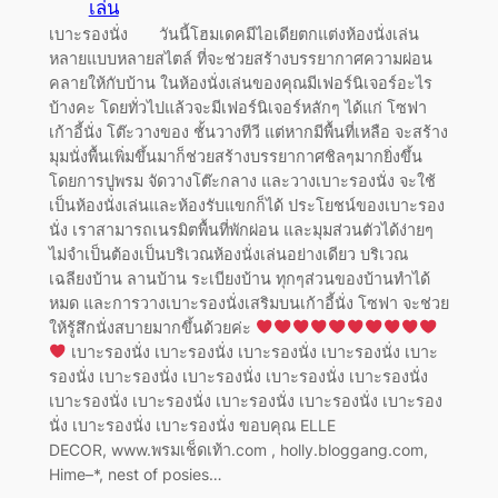
เล่น
เบาะรองนั่ง วันนี้โฮมเดคมีไอเดียตกแต่งห้องนั่งเล่น
หลายแบบหลายสไตล์ ที่จะช่วยสร้างบรรยากาศความผ่อน
คลายให้กับบ้าน ในห้องนั่งเล่นของคุณมีเฟอร์นิเจอร์อะไร
บ้างคะ โดยทั่วไปแล้วจะมีเฟอร์นิเจอร์หลักๆ ได้แก่ โซฟา
เก้าอี้นั่ง โต๊ะวางของ ชั้นวางทีวี แต่หากมีพื้นที่เหลือ จะสร้าง
มุมนั่งพื้นเพิ่มขึ้นมาก็ช่วยสร้างบรรยากาศชิลๆมากยิ่งขึ้น
โดยการปูพรม จัดวางโต๊ะกลาง และวางเบาะรองนั่ง จะใช้
เป็นห้องนั่งเล่นและห้องรับแขกก็ได้ ประโยชน์ของเบาะรอง
นั่ง เราสามารถเนรมิตพื้นที่พักผ่อน และมุมส่วนตัวได้ง่ายๆ
ไม่จำเป็นต้องเป็นบริเวณห้องนั่งเล่นอย่างเดียว บริเวณ
เฉลียงบ้าน ลานบ้าน ระเบียงบ้าน ทุกๆส่วนของบ้านทำได้
หมด และการวางเบาะรองนั่งเสริมบนเก้าอี้นั่ง โซฟา จะช่วย
ให้รู้สึกนั่งสบายมากขึ้นด้วยค่ะ
เบาะรองนั่ง เบาะรองนั่ง เบาะรองนั่ง เบาะรองนั่ง เบาะ
รองนั่ง เบาะรองนั่ง เบาะรองนั่ง เบาะรองนั่ง เบาะรองนั่ง
เบาะรองนั่ง เบาะรองนั่ง เบาะรองนั่ง เบาะรองนั่ง เบาะรอง
นั่ง เบาะรองนั่ง เบาะรองนั่ง ขอบคุณ ELLE
DECOR, www.พรมเช็ดเท้า.com , holly.bloggang.com,
Hime–*, nest of posies…