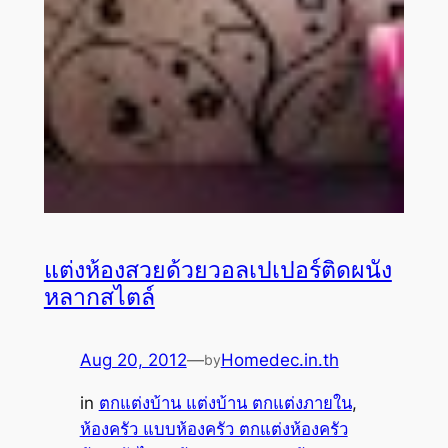
แต่งห้องสวยด้วยวอลเปเปอร์ติดผนัง
หลากสไตล์
Aug 20, 2012
—
Homedec.in.th
by
in
ตกแต่งบ้าน แต่งบ้าน ตกแต่งภายใน
, 
ห้องครัว แบบห้องครัว ตกแต่งห้องครัว