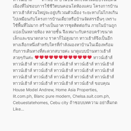
เมืองที่ไม่ชอบการใช้ชีวิตบนคอนโดห้องแคบ โครงการบ้าน
ทาวเฮ้าส์ส่วนใหญ่จะอยู่บริเวณตัวเมือง ระยะทางไม่ไกลเกิน
ไปเหมือนกับโครงการบ้านเดี่ยวหรือบ้านจัดสรรอื่นๆ เพราะ
ใช้พื้นที่ไม่มาก สร้างเป็นอาคารชุดติดต่อกัน ภายในบ้านถูก
แบ่งเป็นหลายห้อง หลายชั้น จึงเหมาะกับครอบครัวขนาด
เล็กและขนาดกลาง ราคาก็ไม่สูงมาก ทาวเฮ้าส์จึงเป็นอีก
ทางเลือกหนึ่งสำหรับใครที่กำลังมองหาบ้านในเมืองพร้อม
กับการเดินทางที่สะดวกสบายค่ะ มาดูแบบบ้านทาวเฮ้าส์
สวยๆกันค่ะ
ทาวน์เฮ้าส์
ทาวน์เฮ้าส์ ทาวน์เฮ้าส์ ทาวน์เฮ้าส์ ทาวน์เฮ้าส์ ทาวน์เฮ้าส์
ทาวน์เฮ้าส์ ทาวน์เฮ้าส์ ทาวน์เฮ้าส์ ทาวน์เฮ้าส์ ทาวน์เฮ้าส์
ทาวน์เฮ้าส์ ทาวน์เฮ้าส์ ทาวน์เฮ้าส์ ทาวน์เฮ้าส์ ทาวน์เฮ้าส์
ทาวน์เฮ้าส์ ทาวน์เฮ้าส์ ทาวน์เฮ้าส์ ทาวน์เฮ้าส์ ขอบคุณ
House Model Andrew, Home Asia Properties,
lit.com.ph, Blanc pure modern, Chelsa.suit.com.ph,
Cebuestatehomes, Cebu city ถ้าชอบบทความ อย่าลืมกด
Like…