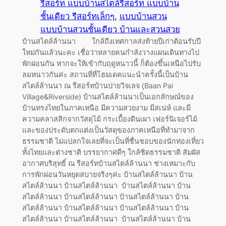
รีสอร์ท แบบบ้านสไตล์รีสอร์ท แบบบ้าน
ชั้นเดียว รีสอร์ทเล็กๆ
, 
แบบบ้านสวน
แบบบ้านสวนชั้นเดียว บ้านและสวนสวย
บ้านสไตล์ล้านนา ใกล้ถึงเทศกาลส่งท้ายปีเก่าต้อนรับปี
ใหม่กันแล้วนะคะ เชื่อว่าหลายคนกำลังวางแผนเดินทางไป
พักผ่อนกัน หากจะให้เข้ากับฤดูหนาวนี้ ก็ต้องขึ้นเหนือไปรับ
ลมหนาวกันค่ะ สถานที่ที่โฮมเดคแนะนำครั้งนี้เป็นบ้าน
สไตล์ล้านนา ณ รีสอร์ทบ้านปายวิจเลจ (ฺBaan Pai
Village&Riverside) บ้านสไตล์ล้านนาเป็นเอกลักษณ์ของ
บ้านทรงไทยในภาคเหนือ มีความสวยงาม มีสเน่ห์ และมี
ความคลาสสิกจากวัสดุไม้ กระเบื้องดินเผา เฟอร์นิเจอร์ไม้
และของประดับตกแต่งเป็นวัสดุของภาคเหนือที่ทำมาจาก
ธรรมชาติ ไม่แปลกใจเลยที่จะเป็นที่ชื่นชอบของนักท่องเที่ยว
ทั้งไทยและต่างชาติ บรรยากาศดีๆ ใกล้ชิดธรรมชาติ สัมผัส
อากาศบริสุทธิ์ ณ รีสอร์ทบ้านสไตล์ล้านนา ช่างเหมาะกับ
การพักผ่อนวันหยุดสบายจริงๆค่ะ บ้านสไตล์ล้านนา บ้าน
สไตล์ล้านนา บ้านสไตล์ล้านนา บ้านสไตล์ล้านนา บ้าน
สไตล์ล้านนา บ้านสไตล์ล้านนา บ้านสไตล์ล้านนา บ้าน
สไตล์ล้านนา บ้านสไตล์ล้านนา บ้านสไตล์ล้านนา บ้าน
สไตล์ล้านนา บ้านสไตล์ล้านนา บ้านสไตล์ล้านนา บ้าน