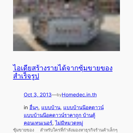
ไอเดียสร้างรายได้จากซุ้มขายของ
สำเร็จรูป
Oct 3, 2013
—
Homedec.in.th
by
in
อื่นๆ
, 
แบบบ้าน
, 
แบบบ้านน๊อคดาวน์
แบบบ้านน๊อคดาวน์ราคาถูก บ้านตู้
คอนเทนเนอร์
, 
ไม่มีหมวดหมู่
ซุ้มขายของ สำหรับใครที่กำลังมองหาธุรกิจร้านค้าเล็กๆ