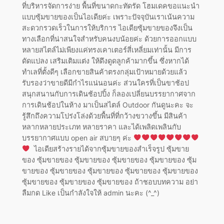
ที่บริหารจัดการง่าย พื้นที่ขนาดกะทัดรัด โฮมเดคขอแนะนำ
แบบซุ้มขายของเป็นไอเดียค่ะ เพราะปัจจุบันเราเน้นความ
สะดวกรวดเร็วในการให้บริการ ไอเดียซุ้มขายของจึงเป็น
ทางเลือกที่น่าสนใจสำหรับคนงบน้อยค่ะ ด้วยการออกแบบ
หลายสไตล์ไม่เพียงแค่ทรงเคาเตอร์สี่เหลี่ยมเท่านั้น มีการ
ดัดแปลง เสริมเติมแต่ง ให้ดึงดูดลูกค้ามากขึ้น ซึ่งหากได้
ทำเลที่ตั้งดีๆ เลือกขายสินค้าตรงกลุ่มเป้าหมายด้วยแล้ว
รับรองว่าขายดีมีกำไรแน่นอนค่ะ ส่วนใครที่เป็นขาช้อป
สนุกสนานกับการเดินช้อปปิ้ง ก็ลองเปลี่ยนบรรยากาศจาก
การเดินช้อปในห้าง มาเป็นสไตล์ Outdoor กันดูนะคะ จะ
รู้สึกถึงความโปร่งโล่งด้วยพื้นที่ที่กว้างขวางขึ้น มีสินค้า
หลากหลายประเภท หลายราคา และได้เพลิดเพลินกับ
บรรยากาศแบบ open air สบายๆ ค่ะ
ไอเดียสร้างรายได้จากซุ้มขายของสำเร็จรูป ซุ้มขาย
ของ ซุ้มขายของ ซุ้มขายของ ซุ้มขายของ ซุ้มขายของ ซุ้ม
ขายของ ซุ้มขายของ ซุ้มขายของ ซุ้มขายของ ซุ้มขายของ
ซุ้มขายของ ซุ้มขายของ ซุ้มขายของ ถ้าชอบบทความ อย่า
ลืมกด Like เป็นกำลังใจให้ admin นะคะ (^_^)