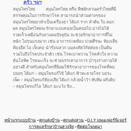
ครัว ฯลฯ
สมุนไพรไทย สมุนไพรไทย หรือ พืชผักสวนครัวไทยที่มี
สรรพคุณในการรักษาโรค สามารถนำส่วนต่างๆของ
สมุนไพรไทยมาทำเป็นเครื่องยา ได้แก่ ราก ลำต้น ใบ ดอก
ผล สมุนไพรไทยจะรักษาแบบค่อยเป็นค่อยไป อาจไม่ได้
รวดเร็วเหมือนกับยาแผนปัจจุบัน จะช่วยรักษาอาการที่ไม่
หนัก ไม่รุนแรงมาก เช่น อาการปวดท้อง ปวดศีรษะ ท้องเสีย
ท้องอืด ไอ เจ็บคอ นำร้อนลวก แมลงสัตว์กัดต่อย เป็นต้น
รวมไปถึงโรคประจำตัว เช่น โรคเบาหวาน โรคหัวใจ ความ
ดันโลหิต โรคมะเร็ง จะช่วยบรรเทาอาการ บำรุงร่างกายได้
อย่างดี สำหรับสมุนไพรที่นิยมใช้รักษาอาการของโรคที่พบ
บ่อยๆ ได้แก่ – สมุนไพรแก้ไข้ ได้แก่ ฟ้าทะลายโจร บอระ
เพ็ด – สมุนไพรแก้ท้องเสีย ได้แก่ กล้วยน้ำว้า ทับทิม ฝรั่งดิบ
– สมุนไพรแก้ไอ ได้แก่ มะแว้ง ขิง…
หน้าแรก
แบบบ้าน
ตกแต่งบ้าน
ตกแต่งสวน
D.I.Y Idea
เฟอร์นิเจอร์
การดูแลรักษาบ้าน
ฮวงจุ้ย
ติดต่อโฆษณา