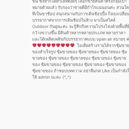
ขึ้น ซึ่งหากได้ทำเลที่ตั้งดีๆ เลือกขายสินค้าตรงกลุ่มเป้า
หมายด้วยแล้ว รับรองว่าขายดีมีกำไรแน่นอนค่ะ ส่วนใ
ที่เป็นขาช้อป สนุกสนานกับการเดินช้อปปิ้ง ก็ลองเปลี่ย
บรรยากาศจากการเดินช้อปในห้าง มาเป็นสไตล์
Outdoor กันดูนะคะ จะรู้สึกถึงความโปร่งโล่งด้วยพื้นที่ที
กว้างขวางขึ้น มีสินค้าหลากหลายประเภท หลายราคา
และได้เพลิดเพลินกับบรรยากาศแบบ open air สบายๆ ค
ไอเดียสร้างรายได้จากซุ้มขาย
ของสำเร็จรูป ซุ้มขายของ ซุ้มขายของ ซุ้มขายของ ซุ้ม
ขายของ ซุ้มขายของ ซุ้มขายของ ซุ้มขายของ ซุ้มขาย
ของ ซุ้มขายของ ซุ้มขายของ ซุ้มขายของ ซุ้มขายของ
ซุ้มขายของ ถ้าชอบบทความ อย่าลืมกด Like เป็นกำลัง
ให้ admin นะคะ (^_^)