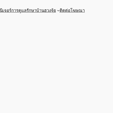
นิเจอร์
การดูแลรักษาบ้าน
ฮวงจุ้ย
ติดต่อโฆษณา