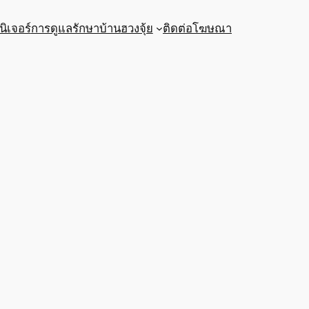
นิเจอร์
การดูแลรักษาบ้าน
ฮวงจุ้ย
ติดต่อโฆษณา