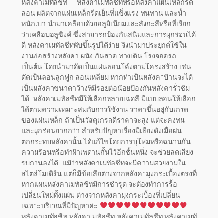
หลังคาเมทัลชีท หลังคาเมทัลชีทหรือหลังคาแผ่นเหล็กรีด
ลอน ผลิตจากแผ่นเหล็กรีดเย็นที่แข็งแรง ทนทาน และน้ำ
หนักเบา นำมาเคลือบด้วยอลูมิเนียมและสังกะสีหรือที่เรียก
ว่าเคลือบอลูซิงค์ ซึ่งสามารถป้องกันสนิมและการผุกร่อนได้
ดี หลังคาเมทัลชีทพับขึ้นรูปได้ง่าย จึงนำมาประยุกต์ใช้ใน
งานก่อสร้างหลังคา ผนัง กันสาด ทางเดิน โรงจอดรถ
เป็นต้น โดยนำมาดัดเป็นแผ่นลอนโค้งตามโครงสร้าง เช่น
ดัดเป็นลอนลูกฟูก ลอนเหลี่ยม หากทำเป็นหลังคาบ้านจะได้
เป็นหลังคาขนาดกว้างที่มีรอยต่อน้อยป้องกันหลังคารั่วซึม
ได้ หลังคาเมทัลชีทมีให้เลือกหลายเฉดสี มีแบบลอนให้เลือก
ได้ตามความเหมาะสมกับการใช้งาน ราคาขึ้นอยู่กับเกรด
ของแผ่นเหล็ก ถ้าเป็นวัสดุเกรดดีราคาจะสูง แต่จะคงทน
และผุกร่อนยากกว่า สำหรับปัญหาเรื่องมีเสียงดังเมื่อฝน
ตกกระทบหลังคานั้น ได้แก้ไขโดยการบุโฟมหรือฉนวนกัน
ความร้อนหรือทำฝ้าเพดานกั้นไว้อีกชั้นหนึ่ง จะช่วยลดเสียง
รบกวนลงได้ แม้ว่าหลังคาเมทัลชีทจะมีความสวยงามใน
สไตล์โมเดิร์น แต่ก็มีข้อเสียต่างจากหลังคามุงกระเบื้องตรงที่
หากแผ่นหลังคาเมทัลชีทมีการชำรุด จะต้องทำการรื้อ
เปลี่ยนใหม่ทั้งแผ่น ต่างจากหลังคามุงกระเบื้องที่เปลี่ยน
เฉพาะบริเวณที่มีปัญหาค่ะ
หลังคาเมทัลชีท หลังคาเมทัลชีท หลังคาเมทัลชีท หลังคาเมทั