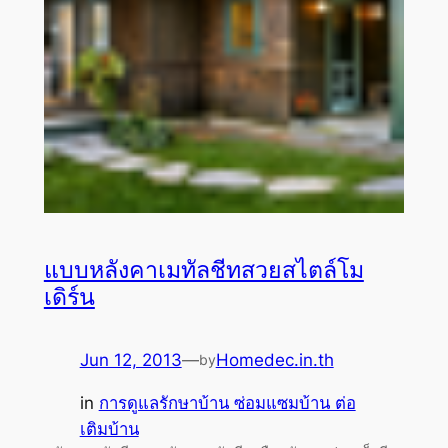
แบบหลังคาเมทัลชีทสวยสไตล์โม
เดิร์น
Jun 12, 2013
—
Homedec.in.th
by
in
การดูแลรักษาบ้าน ซ่อมแซมบ้าน ต่อ
เติมบ้าน