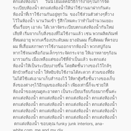
ตกแต่งห้องน้ำ วันนี้โฮมเดคมีวิธีการง่ายๆในการจัด
ระเบียบห้องน้ำ ตกแต่งห้องน้ำให้น่าใช้งานมาฝากกันค่ะ
ห้องน้ำที่เราใช้งานกันอยู่ทุกวัน ของใช้ส่วนตัวต่างๆที่วาง
ไว้ในห้องน้ำ นานวันเข้า รู้สึกไหมคะว่าทำไมจำนวนเยอะ
ขึ้นเรื่อยๆ เอาล่ะ ได้เวลาจัดระเบียบตกแต่งห้องน้ำกันใหม่
เสียที เริ่มจากเก็บสิ่งของที่ไม่ใช้งานแล้ว เช่น พวกผลิตภัณฑ์
ที่หมดอายุ พวกเครื่องประดับผม ยางมันผม กิ๊บติดผม ที่ครอบ
ผม ที่เสื่อมสภาพการใช้งานออกจากห้องน้ำ พวกสบู่ก้อน
หากใช้จนเหลือก้อนเล็กๆกระจัดกระจาย ให้เอาหลายๆก้อน
มารวมกัน เมื่อเหลือแต่ของใช้ที่จำเป็นแล้ว จะตกแต่ง
ห้องน้ำให้เป็นระเบียบง่ายขึ้น โดยติดชั้นวางของไว้ใกล้ๆ
ฝักบัวหรืออ่างน้ำ ให้หยิบจับใช้งานได้สะดวก ส่วนของที่ยัง
ไม่ได้ใช้แต่เอามาเก็บสำรองไว้ ให้หาตู้หรือชั้นวางของเก็บ
สิ่งของต่างๆไว้อีกมุมของห้องน้ำ เพียงเท่านี้ก็จะช่วยให้
ห้องน้ำของคุณดูสะอาดตา เป็นระเบียบเรียบร้อยมากขึ้นค่ะ
ตกแต่งห้องน้ำ ตกแต่งห้องน้ำ ตกแต่งห้องน้ำ ตกแต่งห้องน้ำ
ตกแต่งห้องน้ำ ตกแต่งห้องน้ำ ตกแต่งห้องน้ำ ตกแต่งห้องน้ำ
ตกแต่งห้องน้ำ ตกแต่งห้องน้ำ ตกแต่งห้องน้ำ ตกแต่งห้องน้ำ
ตกแต่งห้องน้ำ ตกแต่งห้องน้ำ ตกแต่งห้องน้ำ ตกแต่งห้องน้ำ
ตกแต่งห้องน้ำ ขอบคุณ funky junk interiors, ana-
white.com, me and my diy,…