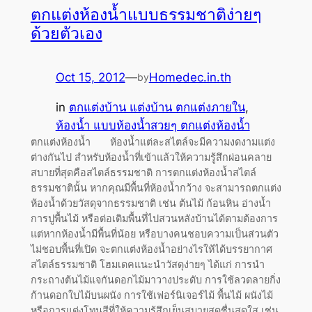
ตกแต่งห้องน้ำแบบธรรมชาติง่ายๆ
ด้วยตัวเอง
Oct 15, 2012
—
Homedec.in.th
by
in
ตกแต่งบ้าน แต่งบ้าน ตกแต่งภายใน
, 
ห้องน้ำ แบบห้องน้ำสวยๆ ตกแต่งห้องน้ำ
ตกแต่งห้องน้ำ ห้องน้ำแต่ละสไตล์จะมีความงดงามแต่ง
ต่างกันไป สำหรับห้องน้ำที่เข้าแล้วให้ความรู้สึกผ่อนคลาย
สบายที่สุดคือสไตล์ธรรมชาติ การตกแต่งห้องน้ำสไตล์
ธรรมชาตินั้น หากคุณมีพื้นที่ห้องน้ำกว้าง จะสามารถตกแต่ง
ห้องน้ำด้วยวัสดุจากธรรมชาติ เช่น ต้นไม้ ก้อนหิน อ่างน้ำ
การปูพื้นไม้ หรือต่อเติมพื้นที่ไปสวนหลังบ้านได้ตามต้องการ
แต่หากห้องน้ำมีพื้นที่น้อย หรือบางคนชอบความเป็นส่วนตัว
ไม่ชอบพื้นที่เปิด จะตกแต่งห้องน้ำอย่างไรให้ได้บรรยากาศ
สไตล์ธรรมชาติ โฮมเดคแนะนำวัสดุง่ายๆ ได้แก่ การนำ
กระถางต้นไม้แจกันดอกไม้มาวางประดับ การใช้ลวดลายกิ่ง
ก้านดอกใบไม้บนผนัง การใช้เฟอร์นิเจอร์ไม้ พื้นไม้ ผนังไม้
หรือการแต่งโทนสีที่ให้ความรู้สึกเย็นสบายสดชื่นสดใส เช่น