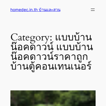
Skip
homedec.in.th บ้านและสวน
to
content
Category:
แบบบ้าน
น๊อคดาวน์ แบบบ้าน
น๊อคดาวน์ราคาถูก
บ้านตู้คอนเทนเนอร์