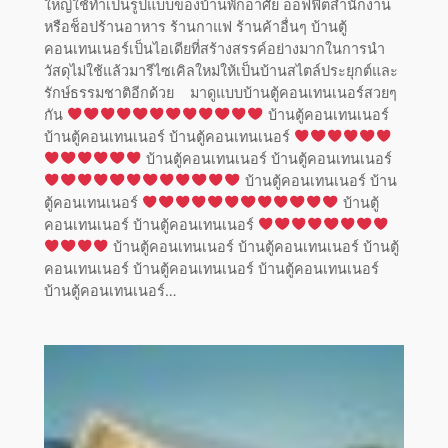
ใหญ่ใช้ทำเป็นรูปแบบของบ้านพักอาศัย ออฟฟิตสำนักงาน
หรือช็อปร้านอาหาร ร้านกาแฟ ร้านค้าอื่นๆ บ้านตู้
คอนเทนเนอร์เป็นไอเดียที่สร้างสรรค์อย่างมากในการนำ
วัสดุไม่ใช้แล้วมารีไซเคิลใหม่ให้เป็นบ้านสไตล์ประยุกต์และ
รักษ์ธรรมชาติอีกด้วย มาดูแบบบ้านตู้คอนเทนเนอร์สวยๆ
กัน
บ้านตู้คอนเทนเนอร์
บ้านตู้คอนเทนเนอร์ บ้านตู้คอนเทนเนอร์
บ้านตู้คอนเทนเนอร์ บ้านตู้คอนเทนเนอร์
บ้านตู้คอนเทนเนอร์ บ้าน
ตู้คอนเทนเนอร์
บ้านตู้
คอนเทนเนอร์ บ้านตู้คอนเทนเนอร์
บ้านตู้คอนเทนเนอร์ บ้านตู้คอนเทนเนอร์ บ้านตู้
คอนเทนเนอร์ บ้านตู้คอนเทนเนอร์ บ้านตู้คอนเทนเนอร์
บ้านตู้คอนเทนเนอร์…