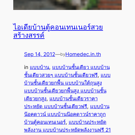
ไอเดียบ้านตู้คอนเทนเนอร์สวย
สร้างสรรค์
Sep 14, 2012
—
Homedec.in.th
by
in
แบบบ้าน
, 
แบบบ้านชั้นเดียว แบบบ้าน
ชั้นเดียวสวยๆ แบบบ้านชั้นเดียวฟรี
, 
แบบ
บ้านชั้นเดียวยกพื้น แบบบ้านใต้ถุนสูง
แบบบ้านชั้นเดียวยกพื้นสูง แบบบ้านชั้น
เดียวยกสูง
, 
แบบบ้านชั้นเดียวราคา
ประหยัด แบบบ้านชั้นเดียวฟรี
, 
แบบบ้าน
น๊อคดาวน์ แบบบ้านน๊อคดาวน์ราคาถูก
บ้านตู้คอนเทนเนอร์
, 
แบบบ้านประหยัด
พลังงาน แบบบ้านประหยัดพลังงานฟรี 21