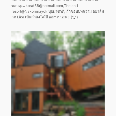
ขอบคุณ korat58@hotmail.com,The chill
resort@Nakornnayok,บุปผาชาติ, ถ้าชอบบทความ อย่าลืม
กด Like เป็นกำลังใจให้ admin นะคะ (^_^)