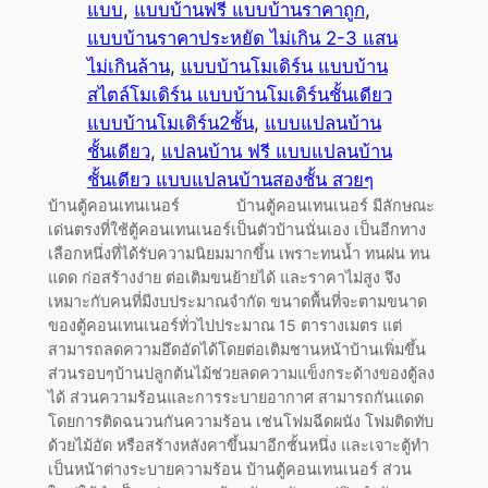
แบบ
, 
แบบบ้านฟรี แบบบ้านราคาถูก
, 
แบบบ้านราคาประหยัด ไม่เกิน 2-3 แสน
ไม่เกินล้าน
, 
แบบบ้านโมเดิร์น แบบบ้าน
สไตล์โมเดิร์น แบบบ้านโมเดิร์นชั้นเดียว
แบบบ้านโมเดิร์น2ชั้น
, 
แบบแปลนบ้าน
ชั้นเดียว
, 
แปลนบ้าน ฟรี แบบแปลนบ้าน
ชั้นเดียว แบบแปลนบ้านสองชั้น สวยๆ
บ้านตู้คอนเทนเนอร์ บ้านตู้คอนเทนเนอร์ มีลักษณะ
เด่นตรงที่ใช้ตู้คอนเทนเนอร์เป็นตัวบ้านนั่นเอง เป็นอีกทาง
เลือกหนึ่งที่ได้รับความนิยมมากขึ้น เพราะทนน้ำ ทนฝน ทน
แดด ก่อสร้างง่าย ต่อเติมขนย้ายได้ และราคาไม่สูง จึง
เหมาะกับคนที่มีงบประมาณจำกัด ขนาดพื้นที่จะตามขนาด
ของตู้คอนเทนเนอร์ทั่วไปประมาณ 15 ตารางเมตร แต่
สามารถลดความอึดอัดได้โดยต่อเติมชานหน้าบ้านเพิ่มขึ้น
ส่วนรอบๆบ้านปลูกต้นไม้ช่วยลดความแข็งกระด้างของตู้ลง
ได้ ส่วนความร้อนและการระบายอากาศ สามารถกันแดด
โดยการติดฉนวนกันความร้อน เช่นโฟมฉีดผนัง โฟมติดทับ
ด้วยไม้อัด หรือสร้างหลังคาขึ้นมาอีกชั้นหนึ่ง และเจาะตู้ทำ
เป็นหน้าต่างระบายความร้อน บ้านตู้คอนเทนเนอร์ ส่วน