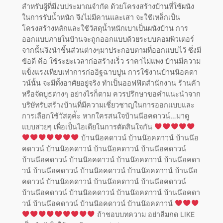
สำหรับผู้ที่มีงบประมาณจำกัด ด้วยโครงสร้างบ้านที่ใช้ผนัง
ในการรับน้ำหนัก จึงไม่มีคานและเสา จะใช้เหล็กเป็น
โครงสร้างหลักและใช้วัสดุน้ำหนักเบาเป็นผนังบ้าน การ
ออกแบบภายในบ้านจะถูกออกแบบด้วยระบบคอมพิวเตอร์
จากนั้นจึงนำชิ้นส่วนต่างๆมาประกอบตามที่ออกแบบไว้ ซึ่งมี
ข้อดี คือ ใช้ระยะเวลาก่อสร้างเร็ว ราคาไม่แพง บ้านมีความ
แข็งแรงเทียบเท่าการก่ออิฐฉาบปูน การใช้งานบ้านน๊อคดา
วน์นั้น จะมีทั้งอาศัยอยู่จริง ทำเป็นออฟฟิตสำนักงาน ร้านค้า
หรือจัดบูธต่างๆ อย่างไรก็ตาม ควรปรึกษาขอคำแนะนำจาก
บริษัทรับสร้างบ้านที่มีความเชี่ยวชาญในการออกแบบและ
การเลือกใช้วัสดุค่ัะ หากใครสนใจบ้านน๊อคดาวน์…มาดู
แบบสวยๆ เพื่อเป็นไอเดียในการตัดสินใจกัน
บ้านน๊อคดาวน์ บ้านน๊อคดาวน์ บ้านน๊อ
คดาวน์ บ้านน๊อคดาวน์ บ้านน๊อคดาวน์ บ้านน๊อคดาวน์
บ้านน๊อคดาวน์ บ้านน๊อคดาวน์ บ้านน๊อคดาวน์ บ้านน๊อคดา
วน์ บ้านน๊อคดาวน์ บ้านน๊อคดาวน์ บ้านน๊อคดาวน์ บ้านน๊อ
คดาวน์ บ้านน๊อคดาวน์ บ้านน๊อคดาวน์ บ้านน๊อคดาวน์
บ้านน๊อคดาวน์ บ้านน๊อคดาวน์ บ้านน๊อคดาวน์ บ้านน๊อคดา
วน์ บ้านน๊อคดาวน์ บ้านน๊อคดาวน์ บ้านน๊อคดาวน์
ถ้าชอบบทความ อย่าลืมกด LIKE