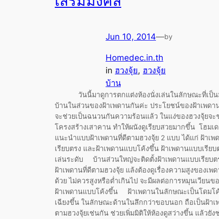
เสริมมงคล
Jun 10, 2014
—
by
Homedec.in.th
in
ฮวงจุ้ย
, 
ฮวงจุ้ย
บ้าน
วันนี้มาดูการตกแต่งห้องนั่งเล่นในลักษณะที่เป็น
บ้านในส่วนของฝ้าเพดานกันค่ะ ประโยชน์ของฝ้าเพด
จะช่วยเป็นฉนวนกันความร้อนแล้ว ในแง่ของฮวงจุ้ยจะช
โครงสร้างเสาคาน ทำให้ผนังดูเรียบสวยมากขึ้น โฮมเ
แนะนำแบบฝ้าเพดานที่ดีตามฮวงจุ้ย 2 แบบ ได้แก่ ฝ้าเ
เรียบตรง และฝ้าเพดานแบบโค้งขึ้น ฝ้าเพดานแบบเรีย
เล่นระดับ บ้านส่วนใหญ่จะติดตั้งฝ้าเพดานแบบเรียบตรง
ฝ้าเพดานที่ดีตามฮวงจุ้ย แล้งต้องดูเรื่องความสูงของเพ
ด้วย ไม่ควรสูงหรือต่ำเกินไป จะมีผลต่อการหมุนเวียน
ฝ้าเพดานแบบโค้งขึ้น ฝ้าเพดานในลักษณะเป็นโดมโค้
เฉียงขึ้น ในลักษณะด้านในลึกกว่าขอบนอก ถือเป็นฝ้าเพ
ตามฮวงจุ้ยเช่นกัน ช่วยเพิ่มมิติให้ห้องดูสว่างขึ้น แล้วยัง