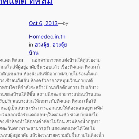
ทิศแดด ทิศลม
Oct 6, 2013
—
by
Homedec.in.th
in
ฮวงจุ้ย
, 
ฮวงจุ้ย
บ้าน
ิศแดด ทิศลม นอกจากการตกแต่งบ้านให้ดูสวยงาม
ามสไตล์ที่ผู้อยู่อาศัยชื่นชอบแล้ว เรื่องทิศแดด ทิศลม ก็
ำคัญเช่นกัน ห้องนั่งเล่นที่มีอากาศสบายไม่ร้อนตั้งแต่
่วงเช้าจนถึงเย็น ห้องครัวอากาศหมุนเวียนถ่ายเทดี
ำหรับใครที่กำลังจะสร้างบ้านหรือต้องการปรับแก้บาง
่วนของบ้านให้ดีขึ้น สถาปนิกจะช่วยวางแปลนบ้านและ
รับบริเวณบางส่วนให้เหมาะกับทิศแดด ทิศลม เพื่อให้
้านอยู่เย็นสบาย เช่น การออกแบบให้ห้องนอนอยู่ทางทิศ
ะวันออกเพื่อรับแดดอ่อนๆในตอนเช้า ช่วงบ่ายแสงไม่
่องเข้าห้องทำให้ตอนค่ำห้องไม่ร้อน ส่วนห้องน้ำอยู่ทาง
ิศตะวันตกเพราะสามารถรับแสงแดดแรงๆได้โดยไม่
ระทบผู้อยู่อาศัย แล้วยังระบายความอับชื้นภายในห้องน้ำ