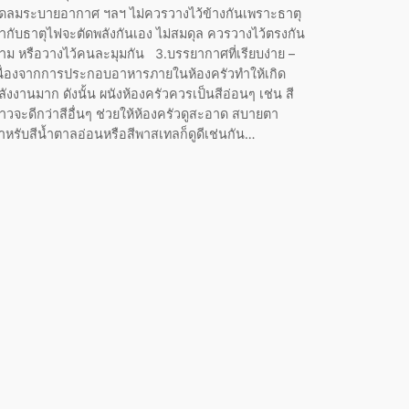
ัดลมระบายอากาศ ฯลฯ ไม่ควรวางไว้ข้างกันเพราะธาตุ
้ำกับธาตุไฟจะตัดพลังกันเอง ไม่สมดุล ควรวางไว้ตรงกัน
้าม หรือวางไว้คนละมุมกัน 3.บรรยากาศที่เรียบง่าย –
นื่องจากการประกอบอาหารภายในห้องครัวทำให้เกิด
ลังงานมาก ดังนั้น ผนังห้องครัวควรเป็นสีอ่อนๆ เช่น สี
าวจะดีกว่าสีอื่นๆ ช่วยให้ห้องครัวดูสะอาด สบายตา
ำหรับสีน้ำตาลอ่อนหรือสีพาสเทลก็ดูดีเช่นกัน…