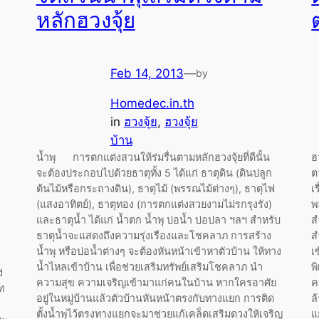
หลักฮวงจุ้ย
Feb 14, 2013
—
by
Homedec.in.th
in
ฮวงจุ้ย
, 
ฮวงจุ้ย
บ้าน
น้ำพุ การตกแต่งสวนให้ร่มรื่นตามหลักฮวงจุ้ยที่ดีนั้น
ฮ
จะต้องประกอบไปด้วยธาตุทั้ง 5 ได้แก่ ธาตุดิน (ดินปลูก
ต
ต้นไม้หรือกระถางดิน), ธาตุไม้ (พรรณไม้ต่างๆ), ธาตุไฟ
เ
(แสงอาทิตย์), ธาตุทอง (การตกแต่งสวยงามไม่รกรุงรัง)
พ
และธาตุน้ำ ได้แก่ น้ำตก น้ำพุ บ่อน้ำ บ่อปลา ฯลฯ สำหรับ
ส
ธาตุน้ำจะแสดงถึงความรุ่งเรืองและโชคลาภ การสร้าง
ส
น้ำพุ หรือบ่อน้ำต่างๆ จะต้องหันหน้าเข้าหาตัวบ้าน ให้ทาง
เ
น้ำไหลเข้าบ้าน เพื่อช่วยเสริมทรัพย์เสริมโชคลาภ นำ
พ
่
ความสุข ความเจริญเข้ามาแก่คนในบ้าน หากใครอาศัย
ค
ท
อยู่ในหมู่บ้านแล้วตัวบ้านหันหน้าตรงกับทางแยก การติด
ล
ตั้งน้ำพุไว้ตรงทางแยกจะมาช่วยแก้เคล็ดเสริมดวงให้เจริญ
แ