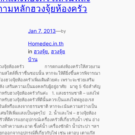
ตามหลักฮวงจุ้ยห้องครัว
Jan 7, 2013
—
by
Homedec.in.th
in
ฮวงจุ้ย
, 
ฮวงจุ้ย
บ้าน
วงจุ้ยห้องครัว การตกแต่งห้องครัวให้สวยงาม
ามสไตล์ที่เราชื่นชอบนั้น หากจะให้ดียิ่งขึ้นควรพิจารณา
รื่องฮวงจุ้ยห้องครัวเพิ่มเติมด้วยค่ะ เพราะจะช่วยเสริม
ลัง เสริมความเป็นมงคลกับผู้อยู่อาศัย มาดู 5 ข้อสำคัญ
ำหรับฮวงจุ้ยห้องครัวกันค่ะ 1. แสงธรรมชาติ – แสงไฟ
ำหรับฮวงจุ้ยห้องครัวที่ดีนั้นควรเป็นแสงไฟฟลูออเรส
ซ้นต์หรือแสงจากธรรมชาติ หากจะเน้นความสว่างเป็น
ิเศษให้เพิ่มแสงเป็นจุดๆไป 2. น้ำและไฟ – ฮวงจุ้ยห้อง
รัวที่ดีควรแยกอุปกรณ์เครื่องครัวที่เกี่ยวกับน้ำ เช่น อ่าง
้างทำความสะอาด ซิ้งค์น้ำ เครื่องซักผ้า น้ำประปา ฯลฯ
ยกออกจากอุปกรณ์ที่เกี่ยวกับไฟ เช่น เตาอบ เตาแก๊ส