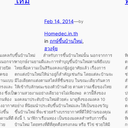
ใหม่
Feb 14, 2014
—
by
Homedec.in.th
in
ฤกษ์ขึ้นบ้านใหม่
, 
ฮวงจุ้ย
มงคลกับ
ขึ้นบ้านใหม่ สำหรับการขึ้นบ้านใหม่นั้น นอกจากการ
ท
านนอกจาก
หาฤกษ์งามยามดีและการทำบุญขึ้นบ้านใหม่ตามพิธีแบบ
ต
่วยปิด
ไทยเพื่อความเป็นสิริมงคลแก่ผู้อยู่อาศัยแล้ว เรื่องการ
ส
ดคขอ
ตกแต่งบ้านใหม่ให้น่าอยู่ก็สำคัญเช่นกัน โดยแต่ละบ้านจะ
ช
พดานแบบ
มีไอเดียตกแต่งตามสไตล์ที่ชื่นชอบ ในขณะเดียวกันควร
ส
บตรงและ
ให้เข้ากับลักษณะของตัวบ้านด้วย ตามความเชื่อของไทย
ส
 ซึ่งเป็น
ความสวยงามอย่างเดียวอาจไม่เพียงพอ ควรมีิสิ่งของ
ป
ดานห้อง
มงคลมาประดับบ้านใหม่ด้วยค่ะ มาดูสิ่งของมงคล 10
บ
ของอากาศ
อย่่าง ที่นิยมนำประดับขึ้นบ้านใหม่และให้เป็นของขวัญ
ต
งขึ้น
ขึ้นบ้านใหม่ ที่จะช่วยสร้างบรรยากาศที่ดีให้บ้านของคุณ
ส
ดานที่ดี
ดังนี้ 1. นาฬิกาเรือนทอง เป็นของมงคลสำหรับการขึ้น
ท
ช่วย
บ้านใหม่ โดยทรงที่ดีที่สุดคือทรงกลม หรือ รีไข่ ช่วยให้มี
ก