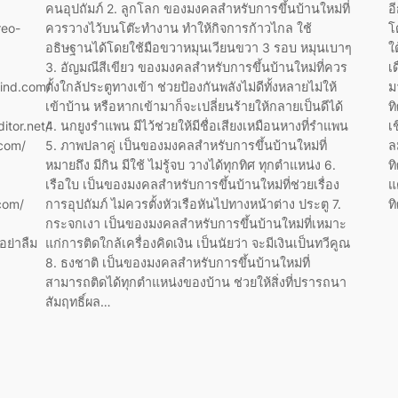
คนอุปถัมภ์ 2. ลูกโลก ของมงคลสำหรับการขึ้นบ้านใหม่ที่
อ
reo-
ควรวางไว้บนโต๊ะทำงาน ทำให้กิจการก้าวไกล ใช้
โ
อธิษฐานได้โดยใช้มือขวาหมุนเวียนขวา 3 รอบ หมุนเบาๆ
ใ
3. อัญมณีสีเขียว ของมงคลสำหรับการขึ้นบ้านใหม่ที่ควร
เ
find.com/
ตั้งใกล้ประตูทางเข้า ช่วยป้องกันพลังไม่ดีทั้งหลายไม่ให้
ม
เข้าบ้าน หรือหากเข้ามาก็จะเปลี่ยนร้ายให้กลายเป็นดีได้
ท
itor.net/
4. นกยูงรำแพน มีไว้ช่วยให้มีชื่อเสียงเหมือนหางที่รำแพน
เ
.com/
5. ภาพปลาคู่ เป็นของมงคลสำหรับการขึ้นบ้านใหม่ที่
ล
หมายถึง มีกิน มีใช้ ไม่รู้จบ วางได้ทุกทิศ ทุกตำแหน่ง 6.
ท
เรือใบ เป็นของมงคลสำหรับการขึ้นบ้านใหม่ที่ช่วยเรื่อง
แ
com/
การอุปถัมภ์ ไม่ควรตั้งหัวเรือหันไปทางหน้าต่าง ประตู 7.
ท
กระจกเงา เป็นของมงคลสำหรับการขึ้นบ้านใหม่ที่เหมาะ
ย่าลืม
แก่การติดใกล้เครื่องคิดเงิน เป็นนัยว่า จะมีเงินเป็นทวีคูณ
8. ธงชาติ เป็นของมงคลสำหรับการขึ้นบ้านใหม่ที่
สามารถติดได้ทุกตำแหน่งของบ้าน ช่วยให้สิ่งที่ปรารถนา
สัมฤทธิ์ผล…