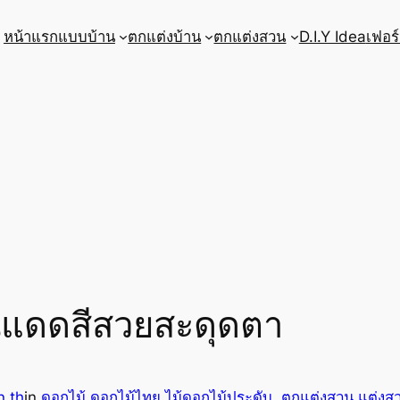
หน้าแรก
แบบบ้าน
ตกแต่งบ้าน
ตกแต่งสวน
D.I.Y Idea
เฟอร์
นแดดสีสวยสะดุดตา
.th
in
ดอกไม้ ดอกไม้ไทย ไม้ดอกไม้ประดับ
, 
ตกแต่งสวน แต่งส