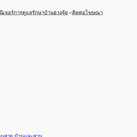
นิเจอร์
การดูแลรักษาบ้าน
ฮวงจุ้ย
ติดต่อโฆษณา
วนสวย บ้านและสวน