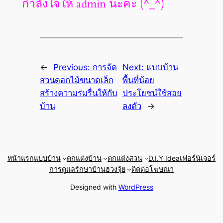
กำลังใจให้ admin นะคะ (^_^)
←
Previous:
การจัด
Next:
แบบบ้าน
สวนดอกไม้ขนาดเล็ก
พื้นที่น้อย
สร้างความร่มรื่นให้กับ
ประโยชน์ใช้สอย
บ้าน
ลงตัว
→
หน้าแรก
แบบบ้าน
ตกแต่งบ้าน
ตกแต่งสวน
D.I.Y Idea
เฟอร์นิเจอร์
การดูแลรักษาบ้าน
ฮวงจุ้ย
ติดต่อโฆษณา
Designed with
WordPress