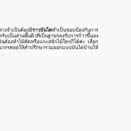
างจำเป็นต้องมี
ราวบันได
ทำเป็นขอบป้องกันการ
รับเป็นส่วนพื้นผิวที่เป็นฐานรองรับการก้าวขึ้นลง
็นต้องทำไม้ดัดหรือแกะสลักไม้ใดๆก็ได้ค่ะ เลือก
ณฑนากรคอยให้คำปรึกษาร่วมออกแบบบันไดบ้านให้