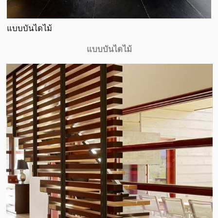
แบบบันไดไม้
แบบบันไดไม้