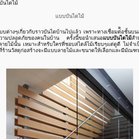
ันไดไม้
แบบบันไดไม้
เกี่ยวกับราวบันไดบ้านไปแล้ว เพราะทางเชื่อมต่ิิอชั้นบนล่
่อความปลอดภัยของคนในบ้าน ครั้งนี้ขอนำเสนอ
แบบบันไดไม้
สำห
ลายไม้นั้น เหมาะสำหรับใครที่ชอบสไตล์ไม้เรียบๆแต่ดูดี ไม่จำเป
ที่ร้านวัสดุก่อสร้างจะมีแบบลายไม้และขนาดให้เลือกและมีมั