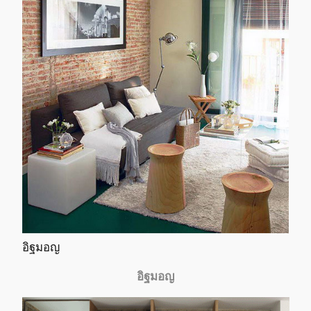
อิฐมอญ
อิฐมอญ