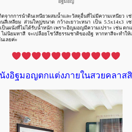
อิฐมอญ
ี่เกิดจากการนำดินเหนียวผสมน้ำและวัสดุอื่นที่ไม่มีความเหนียว เ
ก้อนสี่เหลียม ส่วนใหญ่ขนาด กว้างxยาวxหนา เป็น 5.5x14x3 เซ
งเป็นผนังที่ไม่ได้รับน้ำหนัก เพราะอิญมอญมีความเปราะ เช่น ตก
 ไม่นิยมทาสี จะเปลือยโชว์สีธรรมชาติของอิฐ หากทาสีจะทำให้เป
ันเลยค่ะ
นังอิฐมอญตกแต่งภายในสวยคลาสส