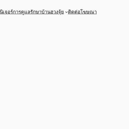
นิเจอร์
การดูแลรักษาบ้าน
ฮวงจุ้ย
ติดต่อโฆษณา