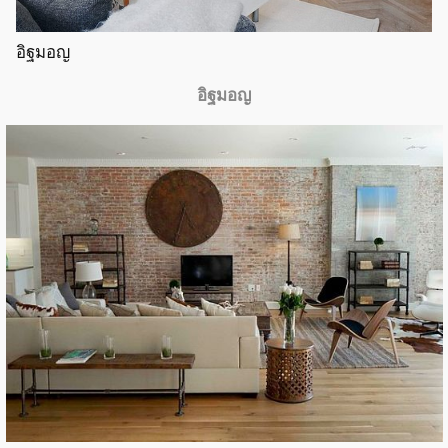
อิฐมอญ
อิฐมอญ