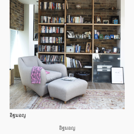
อิฐมอญ
อิฐมอญ