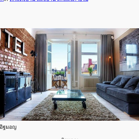
อิฐมอญ