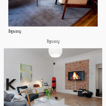
อิฐมอญ
อิฐมอญ