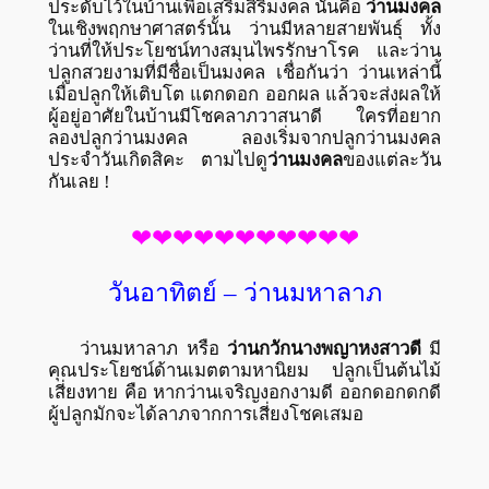
ประดับไว้ในบ้านเพื่อเสริมสิริมงคล นั่นคือ
ว่านมงคล
ในเชิงพฤกษาศาสตร์นั้น ว่านมีหลายสายพันธุ์ ทั้ง
ว่านที่ให้ประโยชน์ทางสมุนไพรรักษาโรค และว่าน
ปลูกสวยงามที่มีชื่อเป็นมงคล เชื่อกันว่า ว่านเหล่านี้
เมื่อปลูกให้เติบโต แตกดอก ออกผล แล้วจะส่งผลให้
ผู้อยู่อาศัยในบ้านมีโชคลาภวาสนาดี ใครที่อยาก
ลองปลูกว่านมงคล ลองเริ่มจากปลูกว่านมงคล
ประจำวันเกิดสิคะ ตามไปดู
ว่านมงคล
ของแต่ละวัน
กันเลย !
❤❤❤❤❤❤❤❤❤❤❤
วันอาทิตย์ – ว่านมหาลาภ
ว่านมหาลาภ หรือ
ว่านกวักนางพญาหงสาวดี
มี
คุณประโยชน์ด้านเมตตามหานิยม ปลูกเป็นต้นไม้
เสี่ยงทาย คือ หากว่านเจริญงอกงามดี ออกดอกดกดี
ผู้ปลูกมักจะได้ลาภจากการเสี่ยงโชคเสมอ