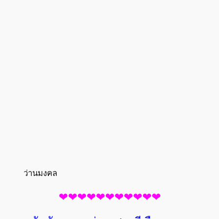
ว่านมงคล
❤❤❤❤❤❤❤❤❤❤❤