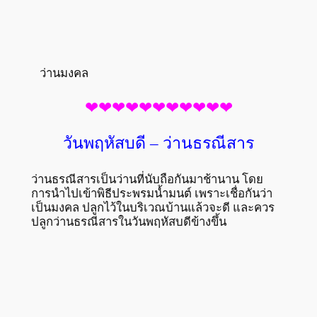
ว่านมงคล
❤❤❤❤❤❤❤❤❤❤❤
วันพฤหัสบดี – ว่านธรณีสาร
ว่านธรณีสารเป็นว่านที่นับถือกันมาช้านาน โดย
การนำไปเข้าพิธีประพรมน้ำมนต์ เพราะเชื่อกันว่า
เป็นมงคล ปลูกไว้ในบริเวณบ้านแล้วจะดี และควร
ปลูกว่านธรณีสารในวันพฤหัสบดีข้างขึ้น