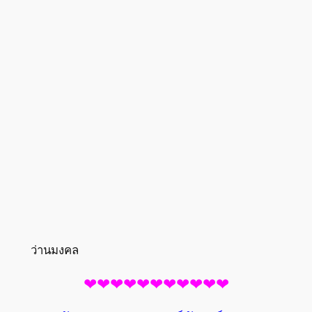
ว่านมงคล
❤❤❤❤❤❤❤❤❤❤❤