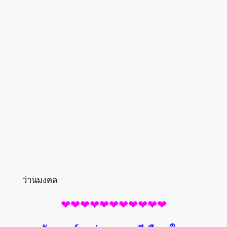
ว่านมงคล
❤❤❤❤❤❤❤❤❤❤❤