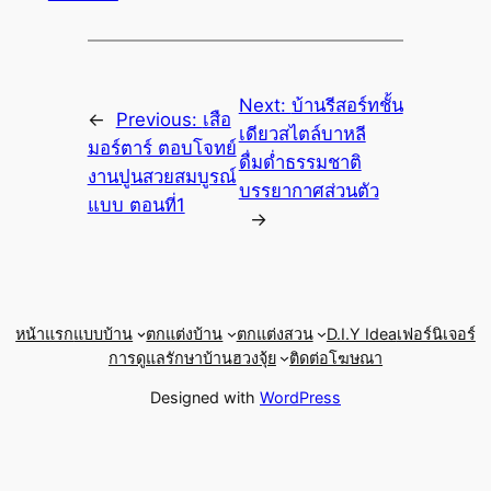
Next:
บ้านรีสอร์ทชั้น
←
Previous:
เสือ
เดียวสไตล์บาหลี
มอร์ตาร์ ตอบโจทย์
ดื่มด่ำธรรมชาติ
งานปูนสวยสมบูรณ์
บรรยากาศส่วนตัว
แบบ ตอนที่1
→
หน้าแรก
แบบบ้าน
ตกแต่งบ้าน
ตกแต่งสวน
D.I.Y Idea
เฟอร์นิเจอร์
การดูแลรักษาบ้าน
ฮวงจุ้ย
ติดต่อโฆษณา
Designed with
WordPress