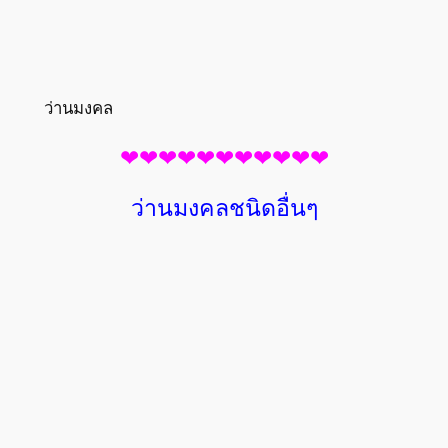
ว่านมงคล
❤❤❤❤❤❤❤❤❤❤❤
ว่านมงคลชนิดอื่นๆ