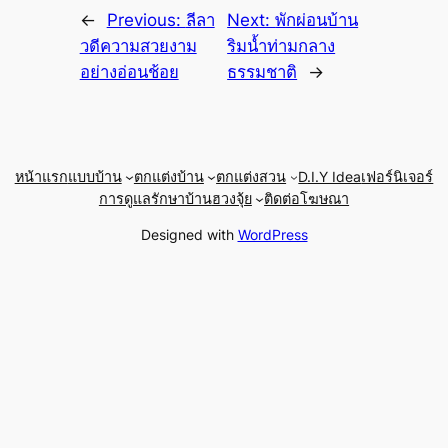
←
Previous:
ลีลา
Next:
พักผ่อนบ้าน
วดีความสวยงาม
ริมน้ำท่ามกลาง
อย่างอ่อนช้อย
ธรรมชาติ
→
หน้าแรก
แบบบ้าน
ตกแต่งบ้าน
ตกแต่งสวน
D.I.Y Idea
เฟอร์นิเจอร์
การดูแลรักษาบ้าน
ฮวงจุ้ย
ติดต่อโฆษณา
Designed with
WordPress