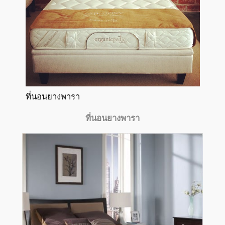
ที่นอนยางพารา
ที่นอนยางพารา