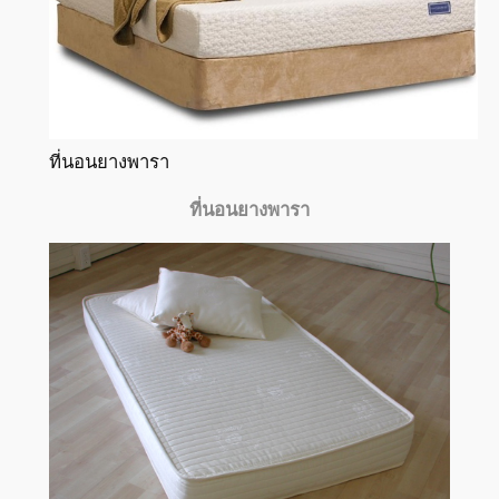
ที่นอนยางพารา
ที่นอนยางพารา