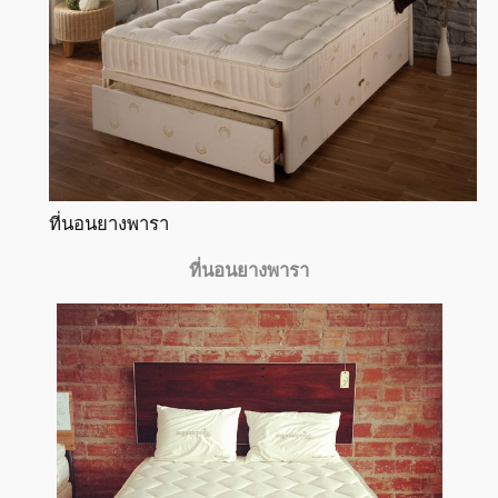
ที่นอนยางพารา
ที่นอนยางพารา