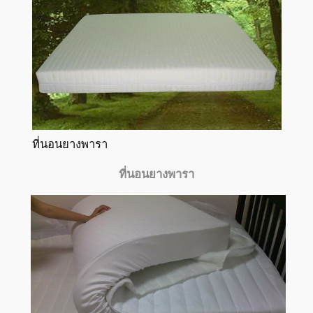
ที่นอนยางพารา
ที่นอนยางพารา