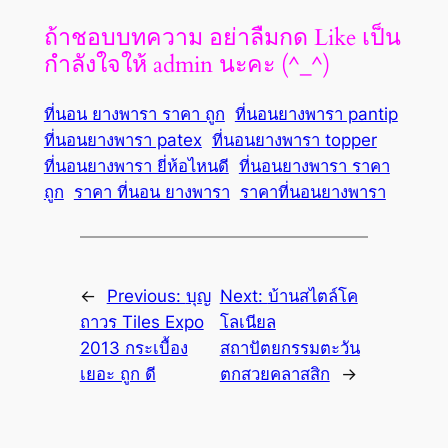
ถ้าชอบบทความ อย่าลืมกด Like เป็น
กำลังใจให้ admin นะคะ (^_^)
ที่นอน ยางพารา ราคา ถูก
ที่นอนยางพารา pantip
ที่นอนยางพารา patex
ที่นอนยางพารา topper
ที่นอนยางพารา ยี่ห้อไหนดี
ที่นอนยางพารา ราคา
ถูก
ราคา ที่นอน ยางพารา
ราคาที่นอนยางพารา
←
Previous:
บุญ
Next:
บ้านสไตล์โค
ถาวร Tiles Expo
โลเนียล
2013 กระเบื้อง
สถาปัตยกรรมตะวัน
เยอะ ถูก ดี
ตกสวยคลาสสิก
→