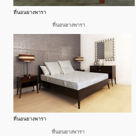
ที่นอนยางพารา
ที่นอนยางพารา
ที่นอนยางพารา
ที่นอนยางพารา