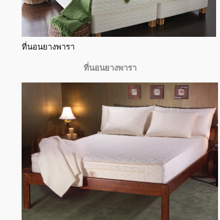
ที่นอนยางพารา
ที่นอนยางพารา