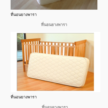
ที่นอนยางพารา
ที่นอนยางพารา
ที่นอนยางพารา
ที่นอนยางพารา