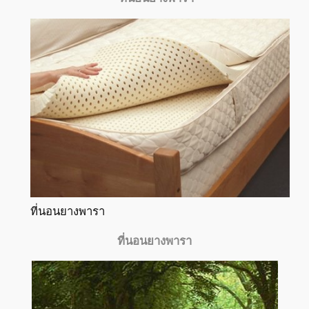
ที่นอนยางพารา
ที่นอนยางพารา