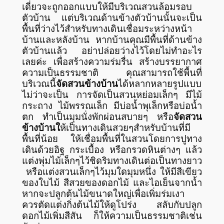
เดี่ยวจะถูกออกแบบให้มีบริเวณสวนล้อมรอบ
ตัวบ้าน แต่บริเวณด้านข้างตัวบ้านนั้นจะเป็น
พื้นที่ว่างไว้สำหรับทางเดินเชื่อมระหว่างหน้า
บ้านและหลังบ้าน หากบ้านคุณมีพื้นที่ด้านข้าง
ตัวบ้านแล้ว อย่าปล่อยว่างไว้โดยไม่ทำอะไร
เลยค่ะ เพื่อสร้างความร่มรื่น สร้างบรรยากาศ
ความเป็นธรรมชาติ คุณสามารถใช้พื้นที่
บริเวณนี้
จัดสวนข้างบ้าน
ได้หลากหลายรูปแบบ
ไม่ว่าจะเป็น การจัดเป็นสวนหย่อมเล็กๆ มีไม้
กระถาง ไม้พรรณเล็ก มีบ่อน้ำพุเล็กหรือบ่อน้ำ
ตก ทำเป็นมุมนั่งพักผ่อนสบายๆ หรือ
จัดสวน
ข้างบ้านใ
ห้เป็นทางเดินสวยๆสำหรับบ้านที่มี
พื้นที่น้อย ให้เชื่อมพื้นที่ในสวนโดยการปูทาง
เดินด้วยอิฐ กระเบื้อง หรือกรวดหินต่างๆ แล้ว
แต่งพุ่มไม้เล็กๆไว้ชิดริมทางเดินต่อเป็นทางยาว
หรือแต่งสวนเล็กๆไว้มุมใดมุมหนึ่ง ให้มีสีเขียว
ของใบไม้ สีสวยของดอกไม้ และไอเย็นจากน้ำ
หากจะปลูกต้นไม้ขนาดใหญ่เพื่อเพิ่มร่มเงา
ควรตัดแต่งกิ่งต้นไม้ให้ดูโปร่ง สลับกับปลูก
ดอกไม้เพิ่มสีสัน ก็ให้ความเป็นธรรมชาติเช่น