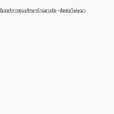
นิเจอร์
การดูแลรักษาบ้าน
ฮวงจุ้ย
ติดต่อโฆษณา